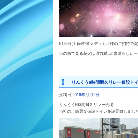
8月6日(土)㈱中道メディカル様のご招待で淀
目の前で見る花火は迫力満点❕❕素晴らしい
りんくう6時間耐久リレー仮設ト
投稿日
2016年7月12日
りんくう6時間耐久リレー会場
当社の、綺麗な仮設トイレを設置致しまし